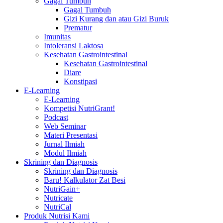
Gagal Tumbuh
Gagal Tumbuh
Gizi Kurang dan atau Gizi Buruk
Prematur
Imunitas
Intoleransi Laktosa
Kesehatan Gastrointestinal
Kesehatan Gastrointestinal
Diare
Konstipasi
E-Learning
E-Learning
Kompetisi NutriGrant!
Podcast
Web Seminar
Materi Presentasi
Jurnal Ilmiah
Modul Ilmiah
Skrining dan Diagnosis
Skrining dan Diagnosis
Baru! Kalkulator Zat Besi
NutriGain+
Nutricate
NutriCal
Produk Nutrisi Kami