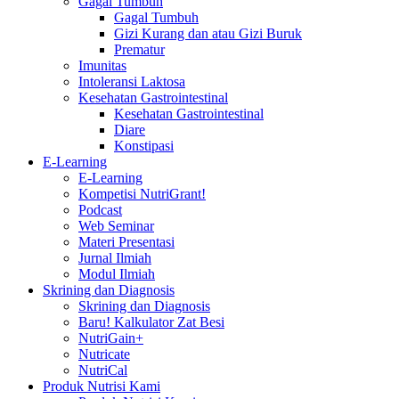
Gagal Tumbuh
Gagal Tumbuh
Gizi Kurang dan atau Gizi Buruk
Prematur
Imunitas
Intoleransi Laktosa
Kesehatan Gastrointestinal
Kesehatan Gastrointestinal
Diare
Konstipasi
E-Learning
E-Learning
Kompetisi NutriGrant!
Podcast
Web Seminar
Materi Presentasi
Jurnal Ilmiah
Modul Ilmiah
Skrining dan Diagnosis
Skrining dan Diagnosis
Baru! Kalkulator Zat Besi
NutriGain+
Nutricate
NutriCal
Produk Nutrisi Kami