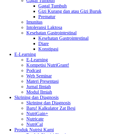
Gagal Tumbuh
Gagal Tumbuh
Gizi Kurang dan atau Gizi Buruk
Prematur
Imunitas
Intoleransi Laktosa
Kesehatan Gastrointestinal
Kesehatan Gastrointestinal
Diare
Konstipasi
E-Learning
E-Learning
Kompetisi NutriGrant!
Podcast
Web Seminar
Materi Presentasi
Jurnal Ilmiah
Modul Ilmiah
Skrining dan Diagnosis
Skrining dan Diagnosis
Baru! Kalkulator Zat Besi
NutriGain+
Nutricate
NutriCal
Produk Nutrisi Kami