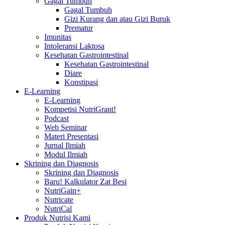
Gagal Tumbuh
Gagal Tumbuh
Gizi Kurang dan atau Gizi Buruk
Prematur
Imunitas
Intoleransi Laktosa
Kesehatan Gastrointestinal
Kesehatan Gastrointestinal
Diare
Konstipasi
E-Learning
E-Learning
Kompetisi NutriGrant!
Podcast
Web Seminar
Materi Presentasi
Jurnal Ilmiah
Modul Ilmiah
Skrining dan Diagnosis
Skrining dan Diagnosis
Baru! Kalkulator Zat Besi
NutriGain+
Nutricate
NutriCal
Produk Nutrisi Kami