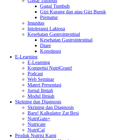
Gagal Tumbuh
Gagal Tumbuh
Gizi Kurang dan atau Gizi Buruk
Prematur
Imunitas
Intoleransi Laktosa
Kesehatan Gastrointestinal
Kesehatan Gastrointestinal
Diare
Konstipasi
E-Learning
E-Learning
Kompetisi NutriGrant!
Podcast
Web Seminar
Materi Presentasi
Jurnal Ilmiah
Modul Ilmiah
Skrining dan Diagnosis
Skrining dan Diagnosis
Baru! Kalkulator Zat Besi
NutriGain+
Nutricate
NutriCal
Produk Nutrisi Kami